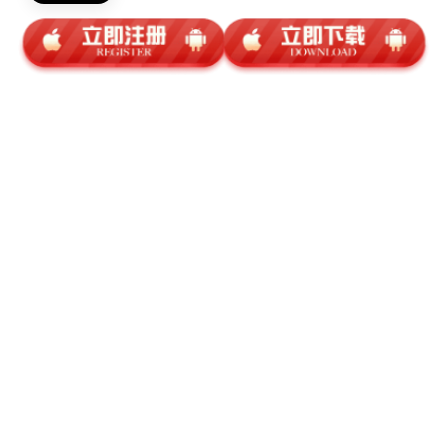
吭一声的记录，就像俱乐部的技术人员，飞到赛场去观看。
就这而言，赛会制要比主客场制省去俱乐部很多差旅费。
但，那是专业足球。专业足球没有赞助，没有市场化因素，
球队所有经费都来自于国家和各省市体委的行政拨款，门票
收入几乎忽略不计。因为在一个地方比赛，除了主队，球迷
们不可能挤满其他“客场”。再说了，赛会制不是一周一场，
比赛时间多在工作日。上班时间，看的人更少了，球场看台
经常空荡荡。
中国足球熬到职业联赛，第一改的就是赛制，改赛会制为主
客场制，一周一赛。这就基本形成了模样。
说起来，中国的职业联赛再怎么“伪”，但职业的框架和形体
还像回事，训练和比赛基本还是循着职业足球的运动规律，
这就基本保证了比赛的质量。老老实实地说，中超再怎么
差，比起过去的专业足球，还是有进步的，至少在对抗能力