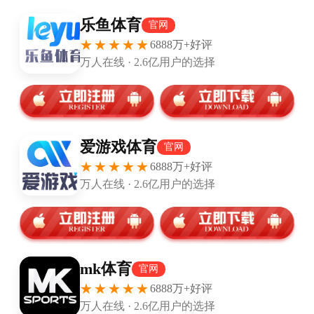
博鱼体育-夏奇拉：我现在不考虑未来
伴侣，只想专心照顾好孩子
德甲
2026-06-04
0
299
博鱼体育-贝克汉姆旗下球队完成MLS首秀 一球憾负洛杉矶
FC
法甲
2026-06-04
0
246
博鱼APP-体育局+区政府托管淄博蹴鞠队 5个月后终重新集
结
德甲
2026-06-04
0
446
博鱼官网-休赛期第一笔大动作！五号
秀或将易主，场均9.3分，湖人赢麻了|
公牛|奥科罗|艾萨克-奥科罗|克利夫兰
西甲
2026-06-04
0
585
骑士队|洛杉矶湖人队_新浪体育_新浪